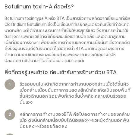
Botulinum toxin-A คืออะไร?
Botulinum toxin type A หรือ BTA เป็นสารชีวภาพสกัดจากเชื้อแบคทีเรีย
Clostridium Botulinum ซึ่งเป็นเชื้อแบคทีเรียกลุ่มเดียวกับเชื้อที่ทำให้เกิด
บาดทะยัก แต่ได้ผ่านกระบวนการทำเชื้อให้บริสุทธิ์แล้ว จึงสามารถนำมาใช้
ในทางการแพทย์ วิธีการใช้คือผสมเชื้อเข้ากับน้ำเกลือ และฉีดเข้าสู่กล้าม
เนื้อที่ต้องการรักษา เพื่อยับยั้งการทำงานของกล้ามเนื้อนั้นๆ ซึ่งจากอดีต
ถึงปัจจุบันรวมถึงในอนาคต ก็ได้มีการนำ BTA มาใช้ในจุดประสงค์ทาง
ด้านความงามและการชะลอวัยอย่างแพร่หลาย แต่จะใช้อย่างไรให้
ปลอดภัย ใช้ได้นานๆ ไม่ดื้อไม่ซน ตามมาเลยค่ะ
สิ่งที่ควรรู้และเข้าใจ ก่อนเข้ารับการรักษาด้วย BTA
ริ้วรอยบนใบหน้าเกิดจากการทำงานของกล้ามเนื้อใต้ชั้นผิว
เมื่อกล้ามเนื้อขยับจากการแสดงสีหน้าก็จะเกิดเป็นรอยพับที่
ชั้นผิวด้านนอก รอยพับที่เกิดขึ้นซ้ำๆก็จะกลายเป็นริ้วรอย
นั่นเอง
หลักการการทำงานของBTA คือไปลดการทำงานของกล้าม
เนื้อ ดังนั้นกล้ามเนื้อขยับได้น้อยลง>>ผิวหนังด้านนอกพับ
น้อยลง>>ริ้วรอยก็ลดลง