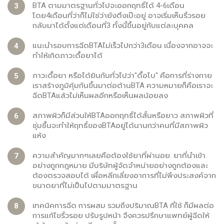
BTA ตามมาตรฐานทั่วไปจะออกฤทธิ์ได้ 4-6เดือน
โดย4เดือนที่ว่าก็ไม่ใช่ว่ายังตึงเป๊ะอยู่ อาจเริ่มเห็นริ้วรอย
กลับมาได้ตั้งแต่เดือนที่3 ทั้งนี้ขึ้นอยู่กับแต่ละบุคคล
แนะนำรอบการฉีดBTAไม่เร็วไปกว่า3เดือน เนื่องจากอาจจะ
ทำให้เกิดภาวะดื้อยาได้
ภาวะดื้อยา หรือได้ยินกันทั่วไปว่า"ดื้อโบ" คือการที่ร่างกาย
เราสร้างภูมิคุ้มกันขึ้นมาต่อต้านBTA ความหมายก็คือเราจะ
ฉีดBTAแล้วไม่เห็นผลอีกหรือเห็นผลน้อยลง
สภาพผิวก็มีส่วนให้BTAออกฤทธิ์ได้สั้นหรือยาว สภาพผิวที่
ชุ่มชื้นจะทำให้ฤทธิ์ของBTAอยู่ได้นานกว่าคนที่มีสภาพผิว
แห้ง
ความสำคัญมากๆเลยคือต้องใช้ยาที่ผ่านอย. ยาที่นำเข้า
อย่างถูกกฎหมาย มีบริษัทผู้จัดจำหน่ายอย่างถูกต้องและ
ต้องตรวจสอบได้ เผื่อหลีกเลี่ยงอาการที่ไม่พึงประสงค์จาก
ขนาดยาที่ไม่เป็นไปตามมาตรฐาน
เทคนิคการฉีด การผสม รวมถึงปริมาณBTA ที่ใช้ ก็มีผลต่อ
การแก้ไขริ้วรอย ปรับรูปหน้า จึงควรปรึกษาแพทย์ผู้ฉีดให้